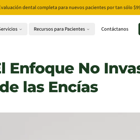
Evaluación dental completa para nuevos pacientes por tan sólo $99
Servicios
Recursos para Pacientes
Contáctanos
El Enfoque No Invas
e las Encías