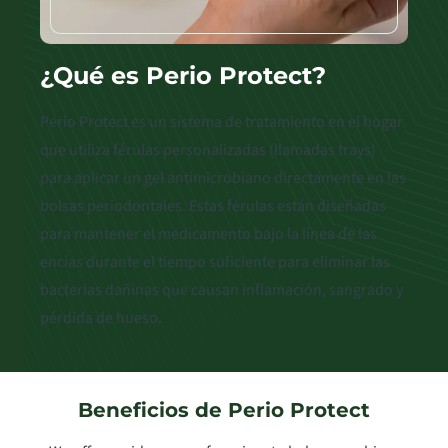
¿Qué es Perio Protect?
Perio Protect es un sistema de tratamiento en el hogar
que utiliza férulas personalizadas (llamadas trays)
para aplicar un gel antimicrobiano directamente en las
bolsas periodontales. Estas férulas están diseñadas
para mantener el medicamento bajo la línea de las
encías durante el tiempo suficiente para eliminar las
bacterias dañinas que causan inflamación, sangrado y
pérdida de hueso.
Beneficios de Perio Protect